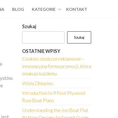
NA
BLOG
KATEGORIE
KONTAKT
Szukaj
Szukaj
OSTATNIE WPISY
Cookies słodycze reklamowe –
y.
innowacyjna forma promocji, która
smakuje każdemu
rystów.
Wisła Obłaziec
ie
Introduction to 9 Foot Plywood
Row Boat Plans
Understanding the Jon Boat Flat
 jest
Bottom Design: An Expert Guide