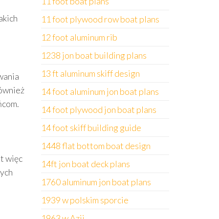
11 foot boat plans
akich
11 foot plywood row boat plans
12 foot aluminum rib
1238 jon boat building plans
13 ft aluminum skiff design
wania
również
14 foot aluminum jon boat plans
ańcom.
14 foot plywood jon boat plans
14 foot skiff building guide
1448 flat bottom boat design
t więc
14ft jon boat deck plans
cych
1760 aluminum jon boat plans
1939 w polskim sporcie
1963 w Azji