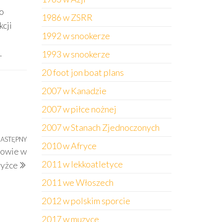
do
1986 w ZSRR
kcji
1992 w snookerze
.
1993 w snookerze
20 foot jon boat plans
2007 w Kanadzie
2007 w piłce nożnej
2007 w Stanach Zjednoczonych
ASTĘPNY
Następny
2010 w Afryce
drowie w
wpis
2011 w lekkoatletyce
łyżce
2011 we Włoszech
2012 w polskim sporcie
2017 w muzyce