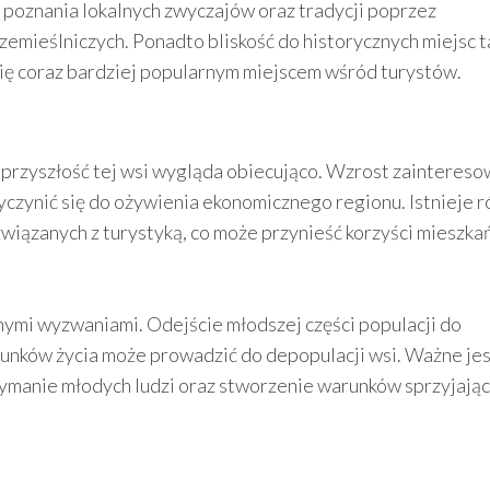
poznania lokalnych zwyczajów oraz tradycji poprzez
zemieślniczych. Ponadto bliskość do historycznych miejsc t
 się coraz bardziej popularnym miejscem wśród turystów.
 przyszłość tej wsi wygląda obiecująco. Wzrost zaintereso
yczynić się do ożywienia ekonomicznego regionu. Istnieje 
związanych z turystyką, co może przynieść korzyści mieszk
ymi wyzwaniami. Odejście młodszej części populacji do
unków życia może prowadzić do depopulacji wsi. Ważne jes
ymanie młodych ludzi oraz stworzenie warunków sprzyjają