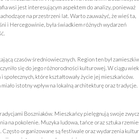
fia wsi jest interesującym aspektem do analizy, ponieważ
achodzące na przestrzeni lat. Warto zauważyć, że wieś ta,
śni i Hercegowinie, była świadkiem różnych wydarzeń
ść.
ęgającą czasów średniowiecznych. Region ten był zamieszki
zyczyniło się do jego różnorodności kulturowej. W ciągu wie
 i społecznych, które kształtowały życie jej mieszkańców.
iało istotny wpływ na lokalną architekturę oraz tradycje.
 tradycjami Boszniaków. Mieszkańcy pielęgnują swoje zwyc
nia na pokolenie. Muzyka ludowa, tańce oraz sztuka rzemie
. Często organizowane są festiwale oraz wydarzenia kultur