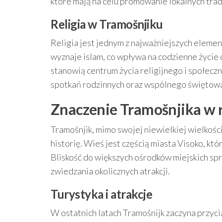
które mają na celu promowanie lokalnych trady
Religia w Tramošnjiku
Religia jest jednym z najważniejszych elem
wyznaje islam, co wpływa na codzienne życie 
stanowią centrum życia religijnego i społeczn
spotkań rodzinnych oraz wspólnego świętowa
Znaczenie Tramošnjika w 
Tramošnjik, mimo swojej niewielkiej wielkośc
historię. Wieś jest częścią miasta Visoko, któ
Bliskość do większych ośrodków miejskich sp
zwiedzania okolicznych atrakcji.
Turystyka i atrakcje
W ostatnich latach Tramošnijk zaczyna przy