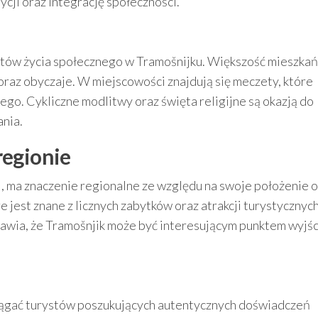
cji oraz integrację społeczności.
entów życia społecznego w Tramošnijku. Większość mieszka
oraz obyczaje. W miejscowości znajdują się meczety, które
ego. Cykliczne modlitwy oraz święta religijne są okazją do
nia.
regionie
i, ma znaczenie regionalne ze względu na swoje położenie 
re jest znane z licznych zabytków oraz atrakcji turystycznych
rawia, że Tramošnjik może być interesującym punktem wyjśc
ciągać turystów poszukujących autentycznych doświadczeń