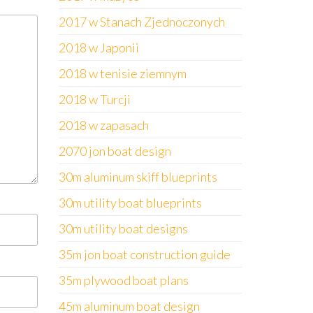
2017 w Stanach Zjednoczonych
2018 w Japonii
2018 w tenisie ziemnym
2018 w Turcji
2018 w zapasach
2070 jon boat design
30m aluminum skiff blueprints
30m utility boat blueprints
30m utility boat designs
35m jon boat construction guide
35m plywood boat plans
45m aluminum boat design