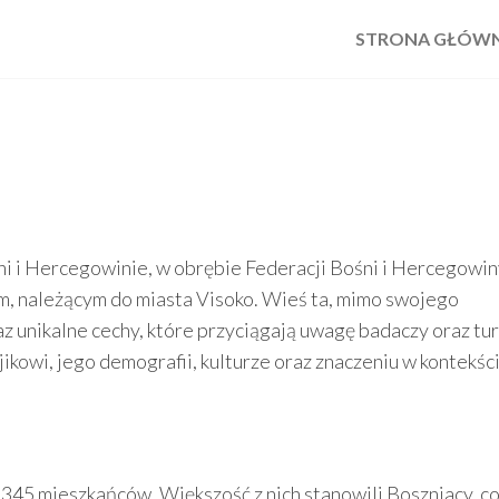
STRONA GŁÓW
ni i Hercegowinie, w obrębie Federacji Bośni i Hercegowin
im, należącym do miasta Visoko. Wieś ta, mimo swojego
az unikalne cechy, które przyciągają uwagę badaczy oraz tu
ikowi, jego demografii, kulturze oraz znaczeniu w kontekśc
 345 mieszkańców. Większość z nich stanowili Boszniacy, co