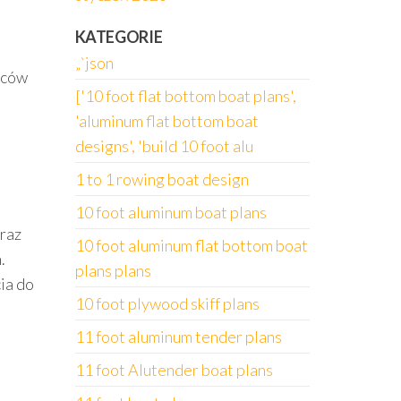
KATEGORIE
„`json
ńców
['10 foot flat bottom boat plans',
'aluminum flat bottom boat
designs', 'build 10 foot alu
1 to 1 rowing boat design
10 foot aluminum boat plans
oraz
10 foot aluminum flat bottom boat
.
plans plans
ia do
10 foot plywood skiff plans
11 foot aluminum tender plans
11 foot Alutender boat plans