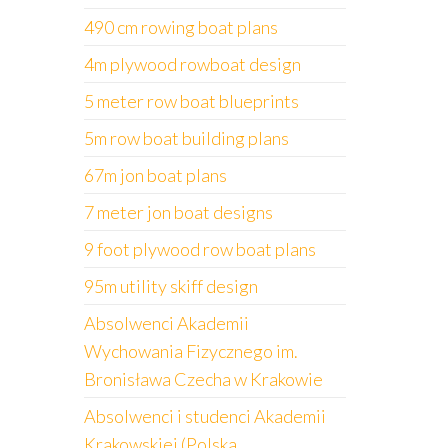
490 cm rowing boat plans
4m plywood rowboat design
5 meter row boat blueprints
5m row boat building plans
67m jon boat plans
7 meter jon boat designs
9 foot plywood row boat plans
95m utility skiff design
Absolwenci Akademii
Wychowania Fizycznego im.
Bronisława Czecha w Krakowie
Absolwenci i studenci Akademii
Krakowskiej (Polska