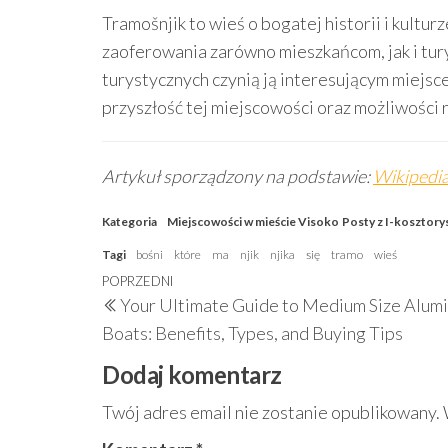
Tramošnjik to wieś o bogatej historii i kult
zaoferowania zarówno mieszkańcom, jak i turys
turystycznych czynią ją interesującym miejs
przyszłość tej miejscowości oraz możliwości r
Artykuł sporządzony na podstawie:
Wikipedia
Kategoria
Miejscowości w mieście Visoko
Posty z I-kosztory
Tagi
bośni
które
ma
njik
njika
się
tramo
wieś
Nawigacja
Poprzedni
POPRZEDNI
Your Ultimate Guide to Medium Size Alum
wpisu
wpis
Boats: Benefits, Types, and Buying Tips
Dodaj komentarz
Twój adres email nie zostanie opublikowany.