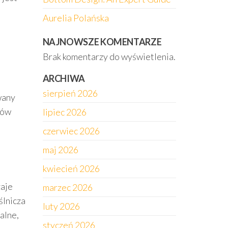
Aurelia Polańska
NAJNOWSZE KOMENTARZE
Brak komentarzy do wyświetlenia.
ARCHIWA
sierpień 2026
wany
ków
lipiec 2026
czerwiec 2026
maj 2026
kwiecień 2026
zaje
marzec 2026
ślnicza
luty 2026
alne,
styczeń 2026