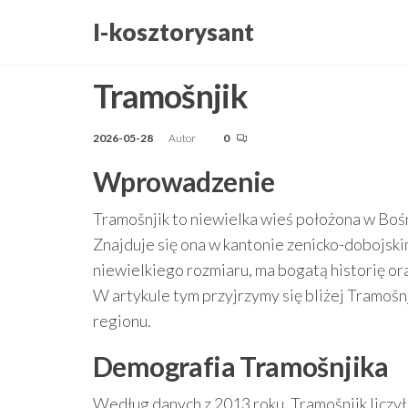
Przejdź
I-kosztorysant
do
treści
Tramošnjik
2026-05-28
Autor
0
Wprowadzenie
Tramošnjik to niewielka wieś położona w Boś
Znajduje się ona w kantonie zenicko-dobojsk
niewielkiego rozmiaru, ma bogatą historię or
W artykule tym przyjrzymy się bliżej Tramošnj
regionu.
Demografia Tramošnjika
Według danych z 2013 roku, Tramošnjik liczył