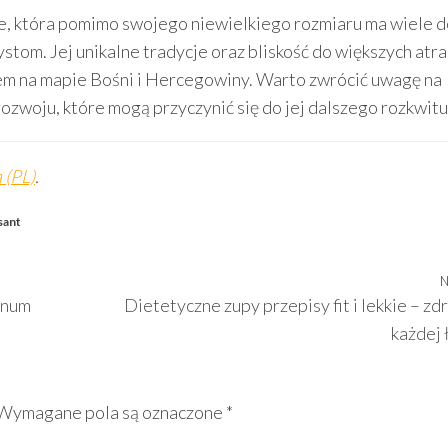
urze, która pomimo swojego niewielkiego rozmiaru ma wiele 
tom. Jej unikalne tradycje oraz bliskość do większych atra
cem na mapie Bośni i Hercegowiny. Warto zwrócić uwagę na
ozwoju, które mogą przyczynić się do jej dalszego rozkwitu
 (PL)
.
sant
N
inum
Dietetyczne zupy przepisy fit i lekkie – z
każdej 
Wymagane pola są oznaczone
*