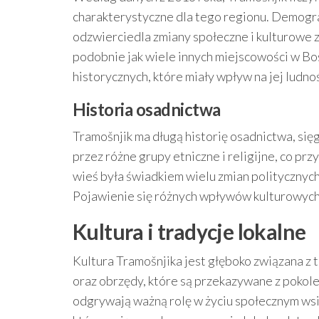
charakterystyczne dla tego regionu. Demogra
odzwierciedla zmiany społeczne i kulturowe z
podobnie jak wiele innych miejscowości w Bo
historycznych, które miały wpływ na jej ludno
Historia osadnictwa
Tramošnjik ma długą historię osadnictwa, si
przez różne grupy etniczne i religijne, co pr
wieś była świadkiem wielu zmian politycznych
Pojawienie się różnych wpływów kulturowych m
Kultura i tradycje lokalne
Kultura Tramošnjika jest głęboko związana z
oraz obrzędy, które są przekazywane z pokole
odgrywają ważną rolę w życiu społecznym wsi