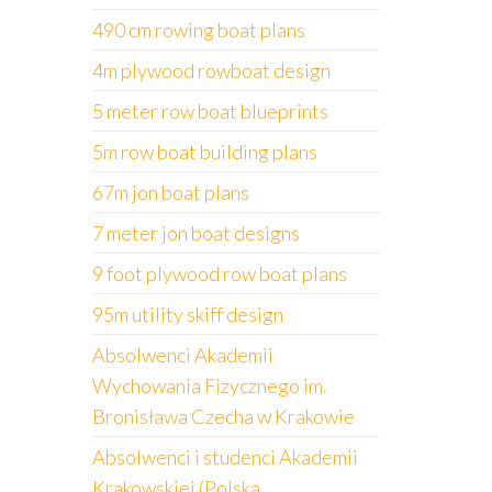
490 cm rowing boat plans
4m plywood rowboat design
5 meter row boat blueprints
5m row boat building plans
67m jon boat plans
7 meter jon boat designs
9 foot plywood row boat plans
95m utility skiff design
Absolwenci Akademii
Wychowania Fizycznego im.
Bronisława Czecha w Krakowie
Absolwenci i studenci Akademii
Krakowskiej (Polska