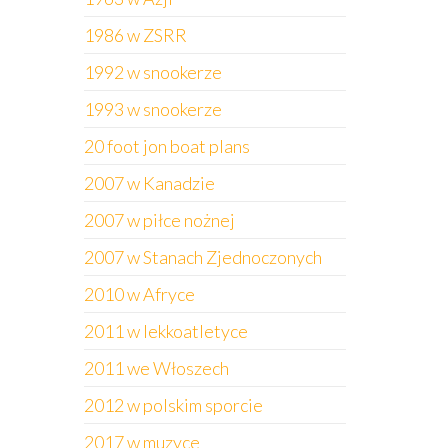
1986 w ZSRR
1992 w snookerze
1993 w snookerze
20 foot jon boat plans
2007 w Kanadzie
2007 w piłce nożnej
2007 w Stanach Zjednoczonych
2010 w Afryce
2011 w lekkoatletyce
2011 we Włoszech
2012 w polskim sporcie
2017 w muzyce