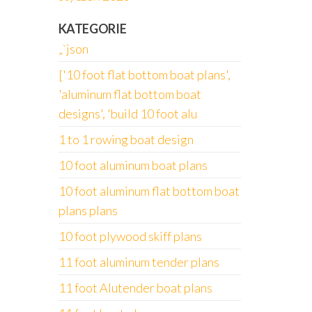
KATEGORIE
„`json
['10 foot flat bottom boat plans',
'aluminum flat bottom boat
designs', 'build 10 foot alu
1 to 1 rowing boat design
10 foot aluminum boat plans
10 foot aluminum flat bottom boat
plans plans
10 foot plywood skiff plans
11 foot aluminum tender plans
11 foot Alutender boat plans