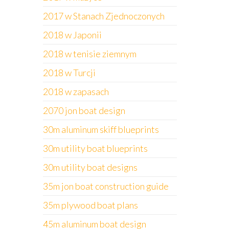
2017 w Stanach Zjednoczonych
2018 w Japonii
2018 w tenisie ziemnym
2018 w Turcji
2018 w zapasach
2070 jon boat design
30m aluminum skiff blueprints
30m utility boat blueprints
30m utility boat designs
35m jon boat construction guide
35m plywood boat plans
45m aluminum boat design