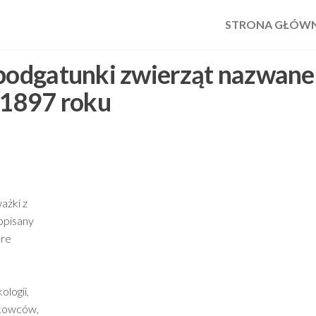
STRONA GŁÓW
 podgatunki zwierząt nazwane
1897 roku
ażki z
 opisany
óre
logii,
ukowców,