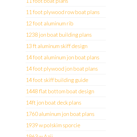
11 foot boat plans
11 foot plywood row boat plans
12 foot aluminum rib
1238 jon boat building plans
13 ft aluminum skiff design
14 foot aluminum jon boat plans
14 foot plywood jon boat plans
14 foot skiff building guide
1448 flat bottom boat design
14ft jon boat deck plans
1760 aluminum jon boat plans
1939 w polskim sporcie
1963 w Azji