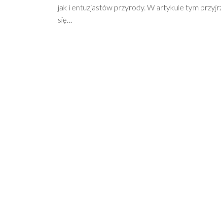
jak i entuzjastów przyrody. W artykule tym przyj
się…