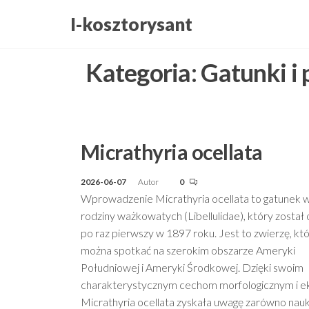
Przejdź
I-kosztorysant
do
treści
Kategoria:
Gatunki i
Micrathyria ocellata
2026-06-07
Autor
0
Wprowadzenie Micrathyria ocellata to gatunek w
rodziny ważkowatych (Libellulidae), który został
po raz pierwszy w 1897 roku. Jest to zwierzę, kt
można spotkać na szerokim obszarze Ameryki
Południowej i Ameryki Środkowej. Dzięki swoim
charakterystycznym cechom morfologicznym i eko
Micrathyria ocellata zyskała uwagę zarówno na