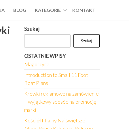
NA
BLOG
KATEGORIE
KONTAKT
yki
Szukaj
Szukaj
OSTATNIE WPISY
Magorzyca
Introduction to Small 11 Foot
Boat Plans
Krowki reklamowe na zamówienie
– wyjątkowy sposób na promocję
marki
Kościół filialny Najświętszej
Maryi Panny Królowej Polski w