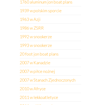
1760 aluminum jon boat plans
1939 w polskim sporcie
1963 w Azji
1986 w ZSRR
1992 w snookerze
1993 w snookerze
20 foot jon boat plans
2007 w Kanadzie
2007 w piłce nożnej
2007 w Stanach Zjednoczonych
2010 w Afryce
2011 w lekkoatletyce