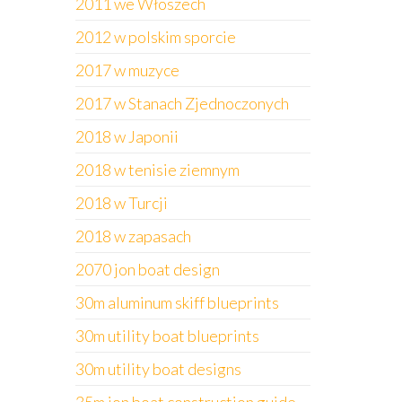
2011 we Włoszech
2012 w polskim sporcie
2017 w muzyce
2017 w Stanach Zjednoczonych
2018 w Japonii
2018 w tenisie ziemnym
2018 w Turcji
2018 w zapasach
2070 jon boat design
30m aluminum skiff blueprints
30m utility boat blueprints
30m utility boat designs