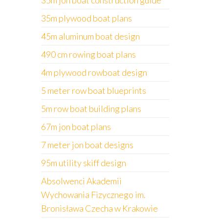
35m jon boat construction guide
35m plywood boat plans
45m aluminum boat design
490 cm rowing boat plans
4m plywood rowboat design
5 meter row boat blueprints
5m row boat building plans
67m jon boat plans
7 meter jon boat designs
95m utility skiff design
Absolwenci Akademii
Wychowania Fizycznego im.
Bronisława Czecha w Krakowie