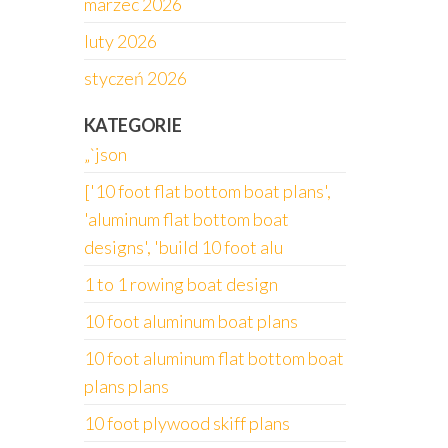
marzec 2026
luty 2026
styczeń 2026
KATEGORIE
„`json
['10 foot flat bottom boat plans',
'aluminum flat bottom boat
designs', 'build 10 foot alu
1 to 1 rowing boat design
10 foot aluminum boat plans
10 foot aluminum flat bottom boat
plans plans
10 foot plywood skiff plans