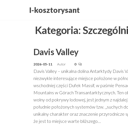
Przejdź
I-kosztorysant
do
treści
Kategoria:
Szczególn
Davis Valley
2026-05-11
Autor
0
Davis Valley – unikalna dolina Antarktydy Davis Va
niezwykle interesujące miejsce położone w półn
wschodniej części Dufek Massif, w paśmie Pensa
Mountains w Górach Transantarktycznych. Ten o
wolny od pokrywy lodowej, jest jednym z najdalej
południe położonych systemów tzw. „suchych dol
unikalny charakter oraz znaczenie przyrodnicze s
że jest to miejsce warte bliższego…