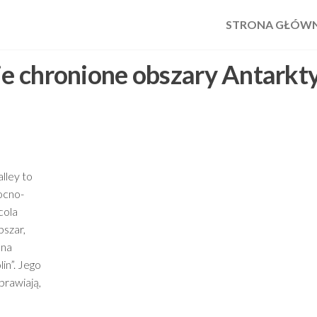
STRONA GŁÓW
ie chronione obszary Antarkt
lley to
ocno-
cola
bszar,
 na
in”. Jego
prawiają,