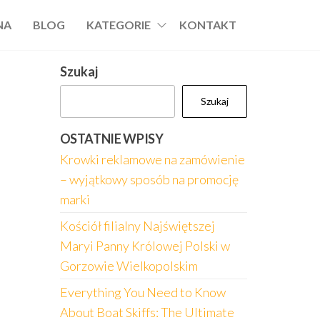
NA
BLOG
KATEGORIE
KONTAKT
Szukaj
Szukaj
OSTATNIE WPISY
Krowki reklamowe na zamówienie
– wyjątkowy sposób na promocję
marki
Kościół filialny Najświętszej
Maryi Panny Królowej Polski w
Gorzowie Wielkopolskim
Everything You Need to Know
About Boat Skiffs: The Ultimate