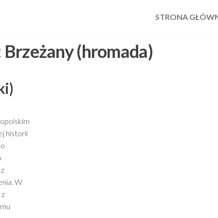
STRONA GŁÓW
:
Brzeżany (hromada)
i)
nopolskim
 historii
no
o
 z
enia. W
 z
emu