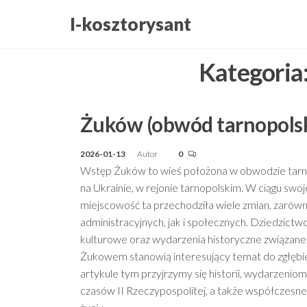
Przejdź
I-kosztorysant
do
treści
Kategoria
Żuków (obwód tarnopolsk
2026-01-13
Autor
0
Wstęp Żuków to wieś położona w obwodzie tar
na Ukrainie, w rejonie tarnopolskim. W ciągu swojej
miejscowość ta przechodziła wiele zmian, zarów
administracyjnych, jak i społecznych. Dziedzictw
kulturowe oraz wydarzenia historyczne związane
Żukowem stanowią interesujący temat do zgłębi
artykule tym przyjrzymy się historii, wydarzeniom
czasów II Rzeczypospolitej, a także współczesn