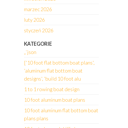
marzec 2026
luty 2026
styczeń 2026
KATEGORIE
„`json
['10 foot flat bottom boat plans',
'aluminum flat bottom boat
designs', 'build 10 foot alu
1 to 1 rowing boat design
10 foot aluminum boat plans
10 foot aluminum flat bottom boat
plans plans