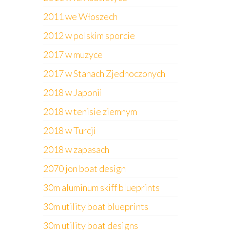
2011 we Włoszech
2012 w polskim sporcie
2017 w muzyce
2017 w Stanach Zjednoczonych
2018 w Japonii
2018 w tenisie ziemnym
2018 w Turcji
2018 w zapasach
2070 jon boat design
30m aluminum skiff blueprints
30m utility boat blueprints
30m utility boat designs