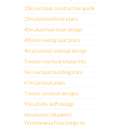
35m jon boat construction guide
35m plywood boat plans
45m aluminum boat design
490 cm rowing boat plans
4m plywood rowboat design
5 meter row boat blueprints
5m row boat building plans
67m jon boat plans
7 meter jon boat designs
95m utility skiff design
Absolwenci Akademii
Wychowania Fizycznego im.