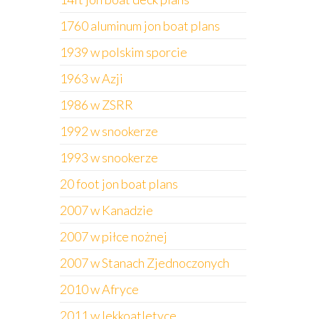
1760 aluminum jon boat plans
1939 w polskim sporcie
1963 w Azji
1986 w ZSRR
1992 w snookerze
1993 w snookerze
20 foot jon boat plans
2007 w Kanadzie
2007 w piłce nożnej
2007 w Stanach Zjednoczonych
2010 w Afryce
2011 w lekkoatletyce