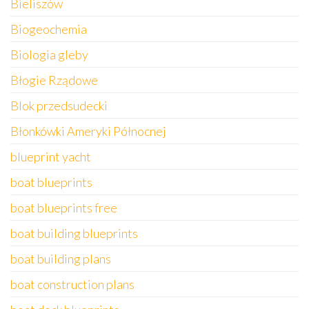
Bieliszów
Biogeochemia
Biologia gleby
Błogie Rządowe
Blok przedsudecki
Błonkówki Ameryki Północnej
blueprint yacht
boat blueprints
boat blueprints free
boat building blueprints
boat building plans
boat construction plans