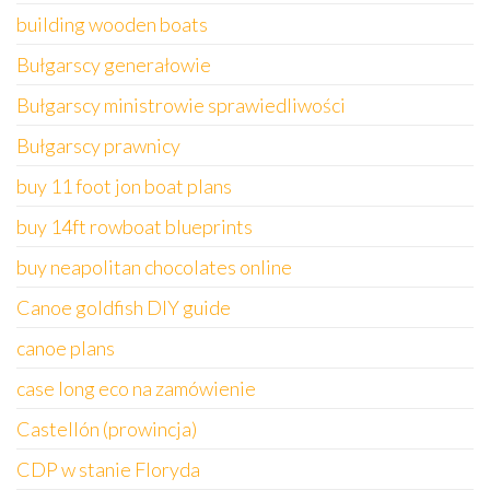
building wooden boats
Bułgarscy generałowie
Bułgarscy ministrowie sprawiedliwości
Bułgarscy prawnicy
buy 11 foot jon boat plans
buy 14ft rowboat blueprints
buy neapolitan chocolates online
Canoe goldfish DIY guide
canoe plans
case long eco na zamówienie
Castellón (prowincja)
CDP w stanie Floryda