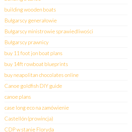
building wooden boats
Bułgarscy generałowie
Bułgarscy ministrowie sprawiedliwości
Bułgarscy prawnicy
buy 11 foot jon boat plans
buy 14ft rowboat blueprints
buy neapolitan chocolates online
Canoe goldfish DIY guide
canoe plans
case long eco na zamówienie
Castellón (prowincja)
CDP w stanie Floryda