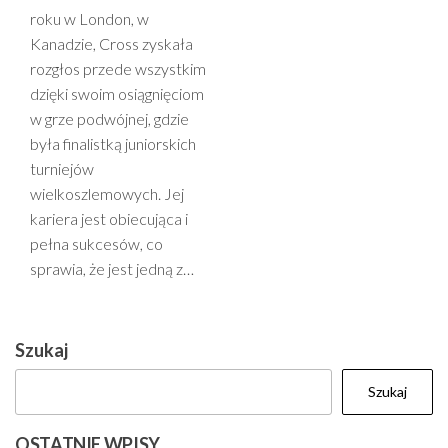
roku w London, w
Kanadzie, Cross zyskała
rozgłos przede wszystkim
dzięki swoim osiągnięciom
w grze podwójnej, gdzie
była finalistką juniorskich
turniejów
wielkoszlemowych. Jej
kariera jest obiecująca i
pełna sukcesów, co
sprawia, że jest jedną z…
Szukaj
Szukaj
OSTATNIE WPISY