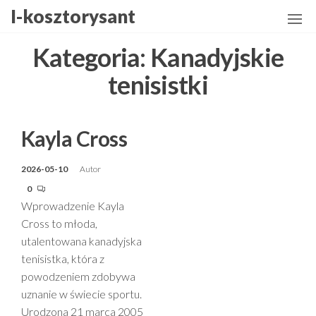
Przejdź
I-kosztorysant
do
treści
Kategoria:
Kanadyjskie
tenisistki
Kayla Cross
2026-05-10
Autor
0
Wprowadzenie Kayla
Cross to młoda,
utalentowana kanadyjska
tenisistka, która z
powodzeniem zdobywa
uznanie w świecie sportu.
Urodzona 21 marca 2005