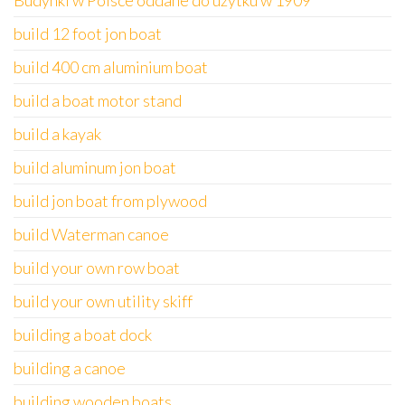
Budynki w Polsce oddane do użytku w 1909
build 12 foot jon boat
build 400 cm aluminium boat
build a boat motor stand
build a kayak
build aluminum jon boat
build jon boat from plywood
build Waterman canoe
build your own row boat
build your own utility skiff
building a boat dock
building a canoe
building wooden boats