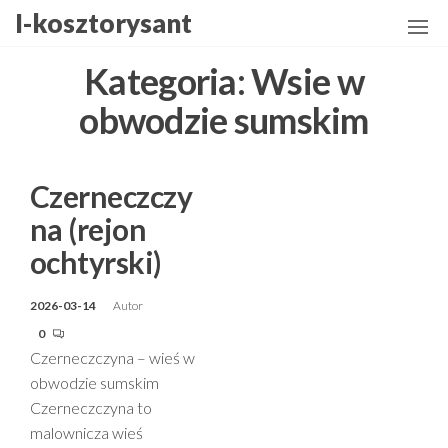
Przejdź
I-kosztorysant
do
treści
Kategoria:
Wsie w
obwodzie sumskim
Czerneczczy
na (rejon
ochtyrski)
2026-03-14
Autor
0
Czerneczczyna – wieś w
obwodzie sumskim
Czerneczczyna to
malownicza wieś