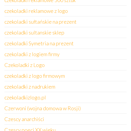
czekoladki reklamowe 500 sztuk
czekoladki reklamowe z logo
czekoladki sułtańskie na prezent
czekoladki sultanskie sklep
czekoladki Symetria na prezent
czekoladki z logiem firmy
Czekoladki z Logo
czekoladki z logo firmowym
czekoladki z nadrukiem
czekoladkizlogo.pl
Czerwoni (wojna domowa w Rosji)
Czescy anarchiści
Czescy poeci XX wieku