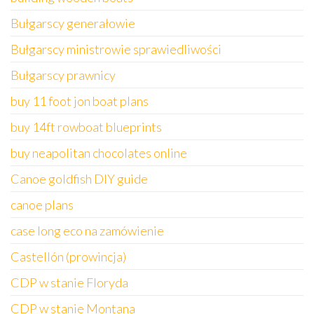
Bułgarscy generałowie
Bułgarscy ministrowie sprawiedliwości
Bułgarscy prawnicy
buy 11 foot jon boat plans
buy 14ft rowboat blueprints
buy neapolitan chocolates online
Canoe goldfish DIY guide
canoe plans
case long eco na zamówienie
Castellón (prowincja)
CDP w stanie Floryda
CDP w stanie Montana