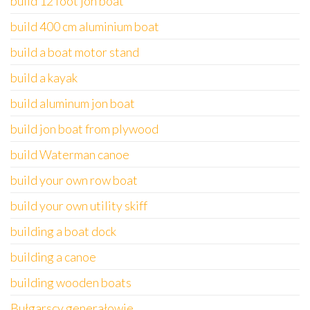
build 12 foot jon boat
build 400 cm aluminium boat
build a boat motor stand
build a kayak
build aluminum jon boat
build jon boat from plywood
build Waterman canoe
build your own row boat
build your own utility skiff
building a boat dock
building a canoe
building wooden boats
Bułgarscy generałowie