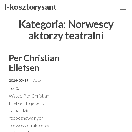
Przejdź
I-kosztorysant
do
treści
Kategoria:
Norwescy
aktorzy teatralni
Per Christian
Ellefsen
2026-05-19
Autor
0
Wstęp Per Christian
Ellefsen to jeden z
najbardziej
rozpoznawalnych
norweskich aktorów,