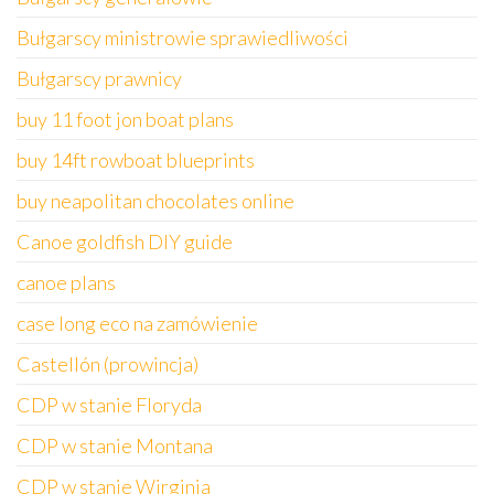
Bułgarscy ministrowie sprawiedliwości
Bułgarscy prawnicy
buy 11 foot jon boat plans
buy 14ft rowboat blueprints
buy neapolitan chocolates online
Canoe goldfish DIY guide
canoe plans
case long eco na zamówienie
Castellón (prowincja)
CDP w stanie Floryda
CDP w stanie Montana
CDP w stanie Wirginia