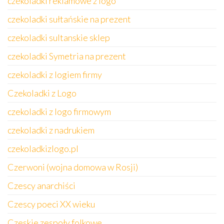
czekoladki reklamowe z logo
czekoladki sułtańskie na prezent
czekoladki sultanskie sklep
czekoladki Symetria na prezent
czekoladki z logiem firmy
Czekoladki z Logo
czekoladki z logo firmowym
czekoladki z nadrukiem
czekoladkizlogo.pl
Czerwoni (wojna domowa w Rosji)
Czescy anarchiści
Czescy poeci XX wieku
Czeskie zespoły folkowe