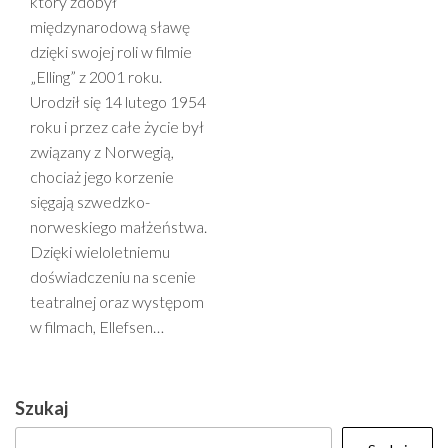
który zdobył
międzynarodową sławę
dzięki swojej roli w filmie
„Elling” z 2001 roku.
Urodził się 14 lutego 1954
roku i przez całe życie był
związany z Norwegią,
chociaż jego korzenie
sięgają szwedzko-
norweskiego małżeństwa.
Dzięki wieloletniemu
doświadczeniu na scenie
teatralnej oraz występom
w filmach, Ellefsen…
Szukaj