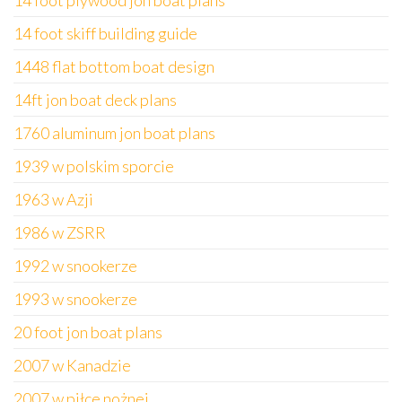
14 foot plywood jon boat plans
14 foot skiff building guide
1448 flat bottom boat design
14ft jon boat deck plans
1760 aluminum jon boat plans
1939 w polskim sporcie
1963 w Azji
1986 w ZSRR
1992 w snookerze
1993 w snookerze
20 foot jon boat plans
2007 w Kanadzie
2007 w piłce nożnej