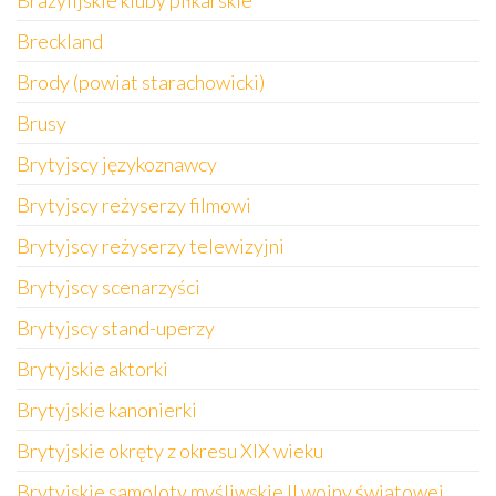
Brazylijskie kluby piłkarskie
Breckland
Brody (powiat starachowicki)
Brusy
Brytyjscy językoznawcy
Brytyjscy reżyserzy filmowi
Brytyjscy reżyserzy telewizyjni
Brytyjscy scenarzyści
Brytyjscy stand-uperzy
Brytyjskie aktorki
Brytyjskie kanonierki
Brytyjskie okręty z okresu XIX wieku
Brytyjskie samoloty myśliwskie II wojny światowej