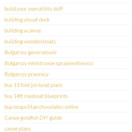
build your own utility skiff
building a boat dock
building a canoe
building wooden boats
Bułgarscy generałowie
Bułgarscy ministrowie sprawiedliwości
Bułgarscy prawnicy
buy 11 foot jon boat plans
buy 14ft rowboat blueprints
buy neapolitan chocolates online
Canoe goldfish DIY guide
canoe plans