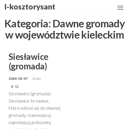
Przejdź
I-kosztorysant
do
treści
Kategoria:
Dawne gromady
w województwie kieleckim
Siesławice
(gromada)
2026-03-07
Autor
0
Siesławice (gromada)
Siesławice to nazwa,
która odnosi się do dawnej
gromady, stanowiącej
najmniejszą jednostkę