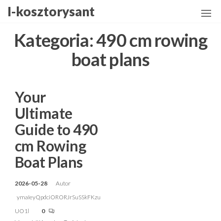
Przejdź
I-kosztorysant
do
treści
Kategoria:
490 cm rowing
boat plans
Your
Ultimate
Guide to 490
cm Rowing
Boat Plans
2026-05-28
Autor
ymaIeyQpdciORORJrSuSSkFKzu
UO1l
0