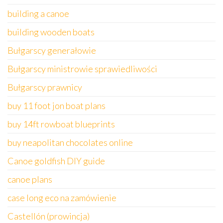
building a canoe
building wooden boats
Bułgarscy generałowie
Bułgarscy ministrowie sprawiedliwości
Bułgarscy prawnicy
buy 11 foot jon boat plans
buy 14ft rowboat blueprints
buy neapolitan chocolates online
Canoe goldfish DIY guide
canoe plans
case long eco na zamówienie
Castellón (prowincja)