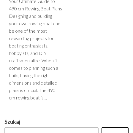
Your Ultimate Guide to
490 cm Rowing Boat Plans
Designing and building
your own rowing boat can
be one of the most
rewarding projects for
boating enthusiasts,
hobbyists, and DIY
craftsmen alike. When it
comes to planning such a
build, having the right
dimensions and detailed
plans is crucial. The 490
cm rowing boat is…
Szukaj