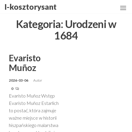
Przejdź
I-kosztorysant
do
treści
Kategoria:
Urodzeni w
1684
Evaristo
Muñoz
2026-03-06
Autor
0
Evaristo Muñoz Wstęp
Evaristo Muñoz Estarlich
to postać, która zajmuje
ważne miejsce w historii
hiszpańskiego malarstwa