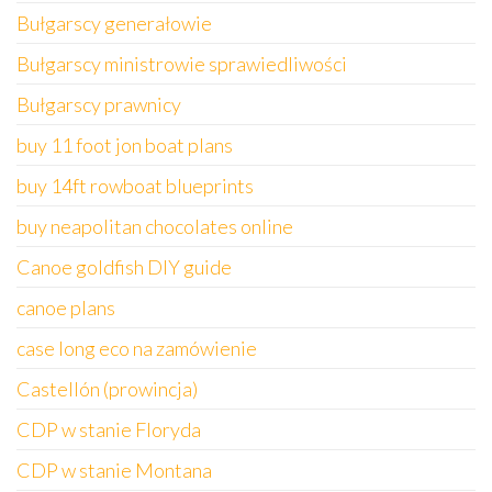
Bułgarscy generałowie
Bułgarscy ministrowie sprawiedliwości
Bułgarscy prawnicy
buy 11 foot jon boat plans
buy 14ft rowboat blueprints
buy neapolitan chocolates online
Canoe goldfish DIY guide
canoe plans
case long eco na zamówienie
Castellón (prowincja)
CDP w stanie Floryda
CDP w stanie Montana