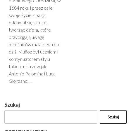
barokowego. Urodził się w
1684 roku i przez całe
swoje życie z pasją
oddawał się sztuce,
tworząc dzieła, które
przyciągają uwagę
miłośników malarstwa do
dziś. Muñoz był uczniem i
kontynuatorem stylu
takich mistrzów jak
Antonio Palomina i Luca
Giordano,…
Szukaj
Szukaj