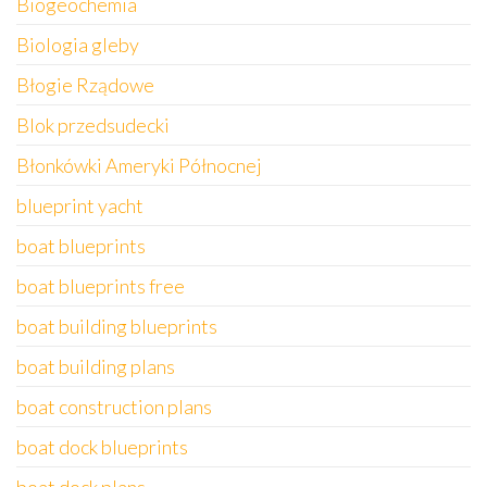
Biogeochemia
Biologia gleby
Błogie Rządowe
Blok przedsudecki
Błonkówki Ameryki Północnej
blueprint yacht
boat blueprints
boat blueprints free
boat building blueprints
boat building plans
boat construction plans
boat dock blueprints