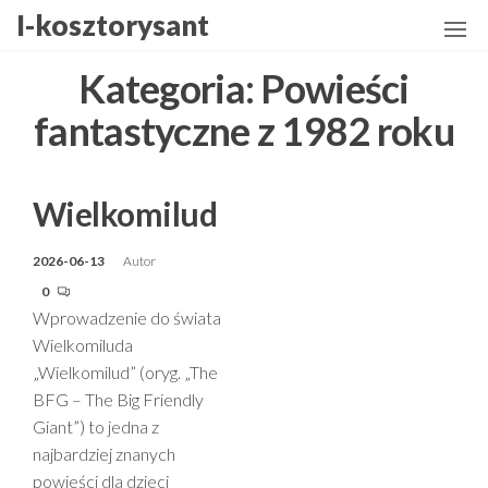
Przejdź
I-kosztorysant
do
treści
Kategoria:
Powieści
fantastyczne z 1982 roku
Wielkomilud
2026-06-13
Autor
0
Wprowadzenie do świata
Wielkomiluda
„Wielkomilud” (oryg. „The
BFG – The Big Friendly
Giant”) to jedna z
najbardziej znanych
powieści dla dzieci