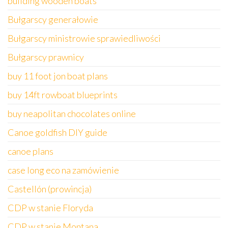
building wooden boats
Bułgarscy generałowie
Bułgarscy ministrowie sprawiedliwości
Bułgarscy prawnicy
buy 11 foot jon boat plans
buy 14ft rowboat blueprints
buy neapolitan chocolates online
Canoe goldfish DIY guide
canoe plans
case long eco na zamówienie
Castellón (prowincja)
CDP w stanie Floryda
CDP w stanie Montana