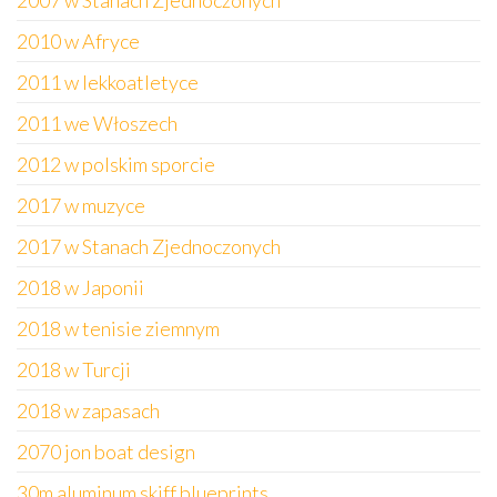
2007 w Stanach Zjednoczonych
2010 w Afryce
2011 w lekkoatletyce
2011 we Włoszech
2012 w polskim sporcie
2017 w muzyce
2017 w Stanach Zjednoczonych
2018 w Japonii
2018 w tenisie ziemnym
2018 w Turcji
2018 w zapasach
2070 jon boat design
30m aluminum skiff blueprints