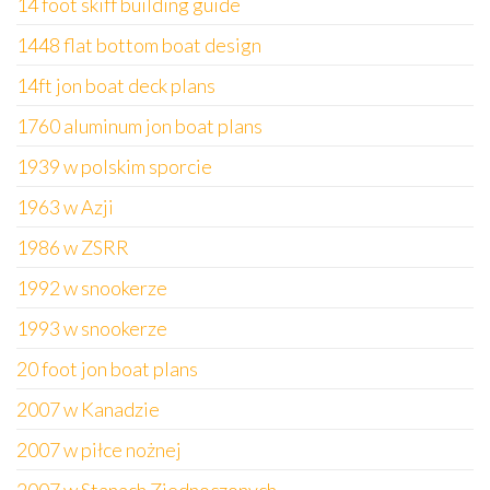
14 foot skiff building guide
1448 flat bottom boat design
14ft jon boat deck plans
1760 aluminum jon boat plans
1939 w polskim sporcie
1963 w Azji
1986 w ZSRR
1992 w snookerze
1993 w snookerze
20 foot jon boat plans
2007 w Kanadzie
2007 w piłce nożnej