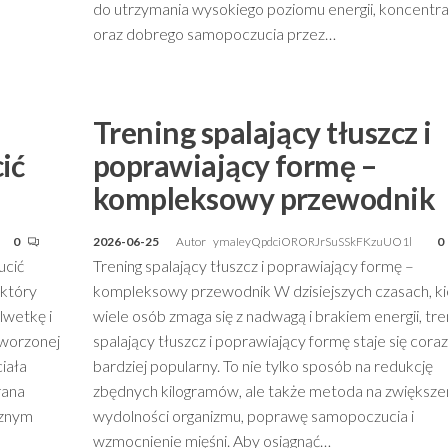
do utrzymania wysokiego poziomu energii, koncentra
oraz dobrego samopoczucia przez…
Trening spalający tłuszcz i
ić
poprawiający formę –
kompleksowy przewodnik
0
2026-06-25
Autor
ymaIeyQpdciORORJrSuSSkFKzuUO1l
0
ucić
Trening spalający tłuszcz i poprawiający formę –
 który
kompleksowy przewodnik W dzisiejszych czasach, k
lwetkę i
wiele osób zmaga się z nadwagą i brakiem energii, tre
tworzonej
spalający tłuszcz i poprawiający formę staje się coraz
iała
bardziej popularny. To nie tylko sposób na redukcję
rana
zbędnych kilogramów, ale także metoda na zwiększe
cznym
wydolności organizmu, poprawę samopoczucia i
wzmocnienie mięśni. Aby osiągnąć…