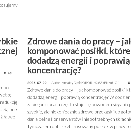
stosujemy
ybkie
Zdrowe dania do pracy – ja
cznej
komponować posiłki, które
dodadzą energii i poprawią
koncentrację?
0
o
2026-07-22
Autor
ymaIeyQpdciORORJrSuSSkFKzuUO1l
0
tempo
Zdrowe dania do pracy – jak komponować posiłki, k
lwetkę
dodadzą energii i poprawią koncentrację? W codzie
a redukcję
zabieganiu praca często staje się powodem sięgania 
ć. Są one
szybkie, ale niekoniecznie zdrowe przekąski lub got
eż łatwe
dania pełne konserwantów i niepotrzebnych składni
Tymczasem dobrze zbilansowany posiłek w pracy to 