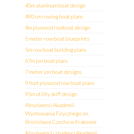
45m aluminum boat design
490 cm rowing boat plans
4m plywood rowboat design
5 meter row boat blueprints
5m row boat building plans
67m jon boat plans
7 meter jon boat designs
9 foot plywood row boat plans
95m utility skiff design
Absolwenci Akademii
Wychowania Fizycznego im.
Bronisława Czecha w Krakowie
Absolwenci i studenci Akademii