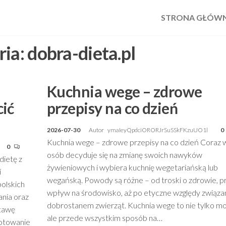
STRONA GŁÓW
ria:
dobra-dieta.pl
Kuchnia wege – zdrowe
cić
przepisy na co dzień
2026-07-30
Autor
ymaIeyQpdciORORJrSuSSkFKzuUO1l
0
Kuchnia wege – zdrowe przepisy na co dzień Coraz 
0
osób decyduje się na zmianę swoich nawyków
dietę z
żywieniowych i wybiera kuchnię wegetariańską lub
i
wegańską. Powody są różne – od troski o zdrowie, p
olskich
wpływ na środowisko, aż po etyczne względy związa
nia oraz
dobrostanem zwierząt. Kuchnia wege to nie tylko m
stawę
ale przede wszystkim sposób na…
gotowanie