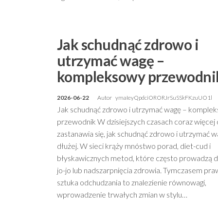
Jak schudnąć zdrowo i
utrzymać wagę –
kompleksowy przewodni
2026-06-22
Autor
ymaIeyQpdciORORJrSuSSkFKzuUO1l
Jak schudnąć zdrowo i utrzymać wagę – komple
przewodnik W dzisiejszych czasach coraz więcej
zastanawia się, jak schudnąć zdrowo i utrzymać w
dłużej. W sieci krąży mnóstwo porad, diet-cud i
błyskawicznych metod, które często prowadzą d
jo-jo lub nadszarpnięcia zdrowia. Tymczasem pr
sztuka odchudzania to znalezienie równowagi,
wprowadzenie trwałych zmian w stylu…