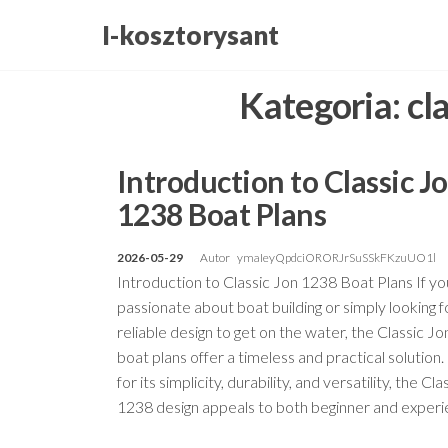
Przejdź
I-kosztorysant
do
treści
Kategoria:
cl
Introduction to Classic J
1238 Boat Plans
2026-05-29
Autor
ymaIeyQpdciORORJrSuSSkFKzuUO1l
Introduction to Classic Jon 1238 Boat Plans If yo
passionate about boat building or simply looking f
reliable design to get on the water, the Classic J
boat plans offer a timeless and practical solutio
for its simplicity, durability, and versatility, the Cl
1238 design appeals to both beginner and exper