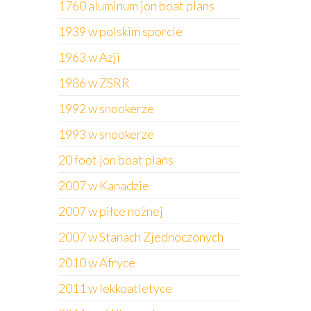
1760 aluminum jon boat plans
1939 w polskim sporcie
1963 w Azji
1986 w ZSRR
1992 w snookerze
1993 w snookerze
20 foot jon boat plans
2007 w Kanadzie
2007 w piłce nożnej
2007 w Stanach Zjednoczonych
2010 w Afryce
2011 w lekkoatletyce