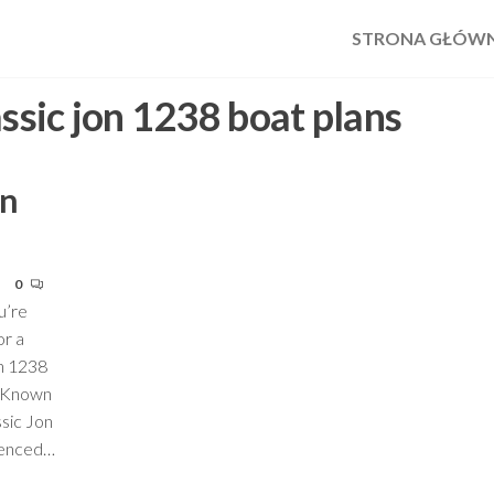
STRONA GŁÓW
assic jon 1238 boat plans
on
0
u’re
or a
on 1238
n. Known
assic Jon
ienced…