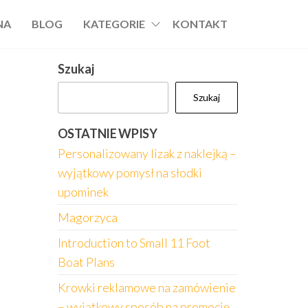
NA
BLOG
KATEGORIE
KONTAKT
Szukaj
Szukaj
OSTATNIE WPISY
Personalizowany lizak z naklejką –
wyjątkowy pomysł na słodki
upominek
Magorzyca
Introduction to Small 11 Foot
Boat Plans
Krowki reklamowe na zamówienie
– wyjątkowy sposób na promocję