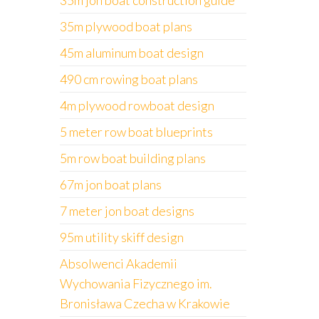
35m jon boat construction guide
35m plywood boat plans
45m aluminum boat design
490 cm rowing boat plans
4m plywood rowboat design
5 meter row boat blueprints
5m row boat building plans
67m jon boat plans
7 meter jon boat designs
95m utility skiff design
Absolwenci Akademii
Wychowania Fizycznego im.
Bronisława Czecha w Krakowie