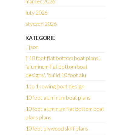
marzec 2026
luty 2026
styczeń 2026
KATEGORIE
„`json
['10 foot flat bottom boat plans',
'aluminum flat bottom boat
designs', 'build 10 foot alu
1 to 1 rowing boat design
10 foot aluminum boat plans
10 foot aluminum flat bottom boat
plans plans
10 foot plywood skiff plans