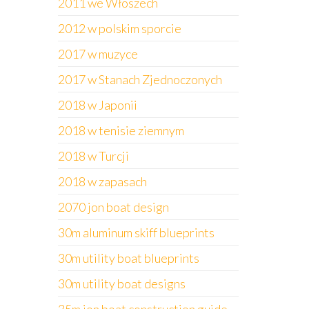
2011 we Włoszech
2012 w polskim sporcie
2017 w muzyce
2017 w Stanach Zjednoczonych
2018 w Japonii
2018 w tenisie ziemnym
2018 w Turcji
2018 w zapasach
2070 jon boat design
30m aluminum skiff blueprints
30m utility boat blueprints
30m utility boat designs