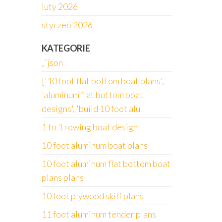
luty 2026
styczeń 2026
KATEGORIE
„`json
['10 foot flat bottom boat plans',
'aluminum flat bottom boat
designs', 'build 10 foot alu
1 to 1 rowing boat design
10 foot aluminum boat plans
10 foot aluminum flat bottom boat
plans plans
10 foot plywood skiff plans
11 foot aluminum tender plans