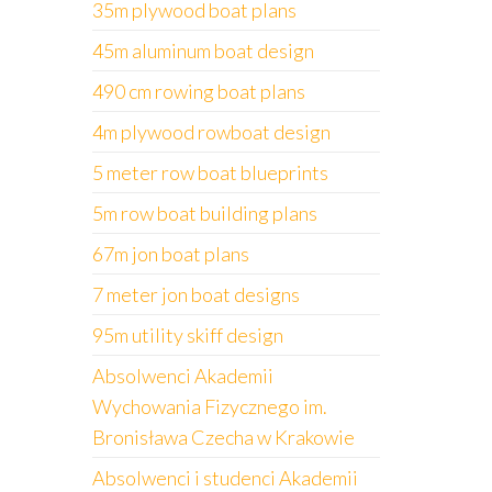
35m plywood boat plans
45m aluminum boat design
490 cm rowing boat plans
4m plywood rowboat design
5 meter row boat blueprints
5m row boat building plans
67m jon boat plans
7 meter jon boat designs
95m utility skiff design
Absolwenci Akademii
Wychowania Fizycznego im.
Bronisława Czecha w Krakowie
Absolwenci i studenci Akademii