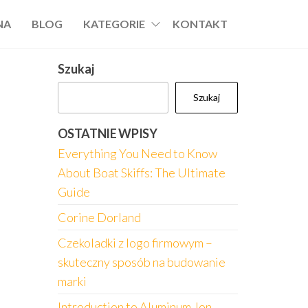
NA
BLOG
KATEGORIE
KONTAKT
Szukaj
Szukaj
OSTATNIE WPISY
Everything You Need to Know
About Boat Skiffs: The Ultimate
Guide
Corine Dorland
Czekoladki z logo firmowym –
skuteczny sposób na budowanie
marki
Introduction to Aluminum Jon