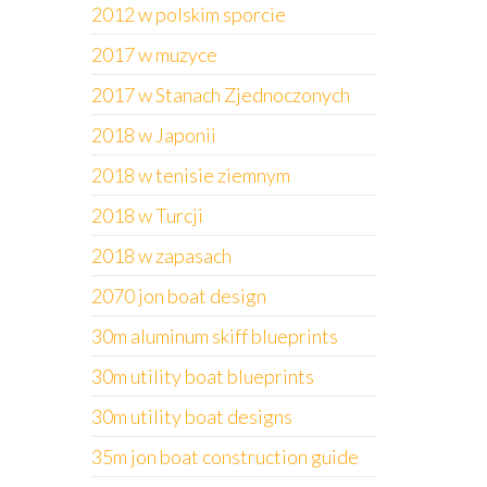
2012 w polskim sporcie
2017 w muzyce
2017 w Stanach Zjednoczonych
2018 w Japonii
2018 w tenisie ziemnym
2018 w Turcji
2018 w zapasach
2070 jon boat design
30m aluminum skiff blueprints
30m utility boat blueprints
30m utility boat designs
35m jon boat construction guide