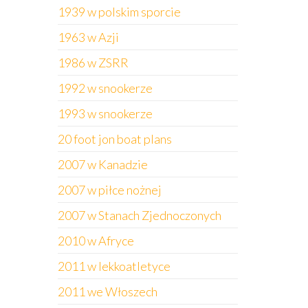
1939 w polskim sporcie
1963 w Azji
1986 w ZSRR
1992 w snookerze
1993 w snookerze
20 foot jon boat plans
2007 w Kanadzie
2007 w piłce nożnej
2007 w Stanach Zjednoczonych
2010 w Afryce
2011 w lekkoatletyce
2011 we Włoszech