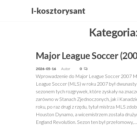
Przejdź
I-kosztorysant
do
treści
Kategoria
Major League Soccer (200
2026-05-16
Autor
0
Wprowadzenie do Major League Soccer 2007 M
League Soccer (MLS) w roku 2007 był dwunast
sezonem tych rozgrywek, które zyskały na znacz
zarówno w Stanach Zjednoczonych, jak i Kanadzi
roku, po raz drugi z rzędu, tytuł mistrza MLS zdob
Houston Dynamo, a wicemistrzem została druż
England Revolution. Sezon ten był przełomowy,…