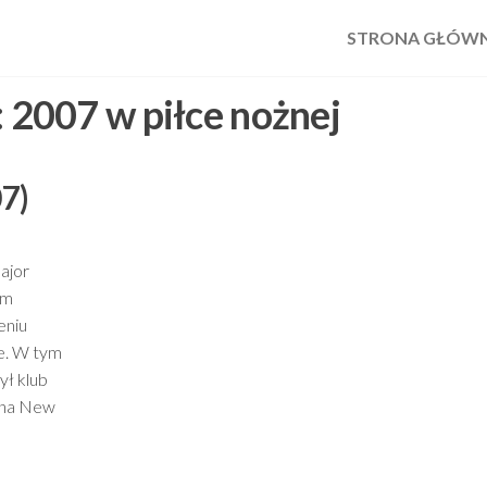
STRONA GŁÓW
:
2007 w piłce nożnej
7)
ajor
ym
eniu
e. W tym
ył klub
yna New