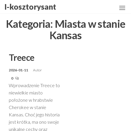
Przejdź
I-kosztorysant
do
treści
Kategoria:
Miasta w stanie
Kansas
Treece
2026-01-11
Autor
0
Wprowadzenie Treece to
niewielkie miasto
położone w hrabstwie
Cherokee w stanie
Kansas. Choć jego historia
jest krótka, ma ono swoje
unikalne cechy oraz