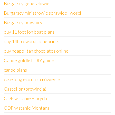
Bułgarscy generałowie
Bułgarscy ministrowie sprawiedliwości
Bułgarscy prawnicy
buy 11 foot jon boat plans
buy 14ft rowboat blueprints
buy neapolitan chocolates online
Canoe goldfish DIY guide
canoe plans
case long eco na zamówienie
Castellón (prowincja)
CDP w stanie Floryda
CDP w stanie Montana