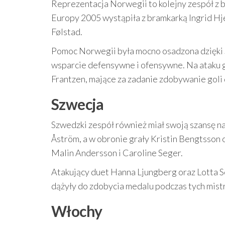
Reprezentacja Norwegii to kolejny zespół z 
Europy 2005 wystąpiła z bramkarką Ingrid Hj
Følstad.
Pomoc Norwegii była mocno osadzona dzięki S
wsparcie defensywne i ofensywne. Na ataku gr
Frantzen, mające za zadanie zdobywanie goli 
Szwecja
Szwedzki zespół również miał swoją szansę 
Åström, a w obronie grały Kristin Bengtsson 
Malin Andersson i Caroline Seger.
Atakujący duet Hanna Ljungberg oraz Lotta S
dążyły do zdobycia medalu podczas tych mistr
Włochy