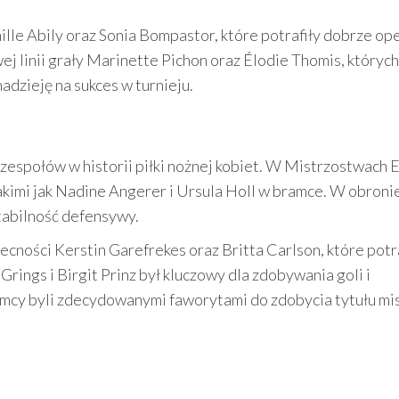
mille Abily oraz Sonia Bompastor, które potrafiły dobrze o
ej linii grały Marinette Pichon oraz Élodie Thomis, których
adzieję na sukces w turnieju.
zespołów w historii piłki nożnej kobiet. W Mistrzostwach 
kimi jak Nadine Angerer i Ursula Holl w bramce. W obronie
tabilność defensywy.
ecności Kerstin Garefrekes oraz Britta Carlson, które potr
Grings i Birgit Prinz był kluczowy dla zdobywania goli i
mcy byli zdecydowanymi faworytami do zdobycia tytułu mi