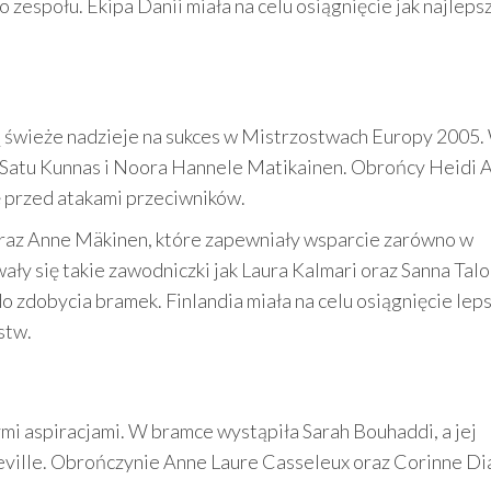
 zespołu. Ekipa Danii miała na celu osiągnięcie jak najlep
bą świeże nadzieje na sukces w Mistrzostwach Europy 2005.
z Satu Kunnas i Noora Hannele Matikainen. Obrońcy Heidi
kę przed atakami przeciwników.
 oraz Anne Mäkinen, które zapewniały wsparcie zarówno w
ały się takie zawodniczki jak Laura Kalmari oraz Sanna Tal
o zdobycia bramek. Finlandia miała na celu osiągnięcie le
stw.
ymi aspiracjami. W bramce wystąpiła Sarah Bouhaddi, a jej
eville. Obrończynie Anne Laure Casseleux oraz Corinne Di