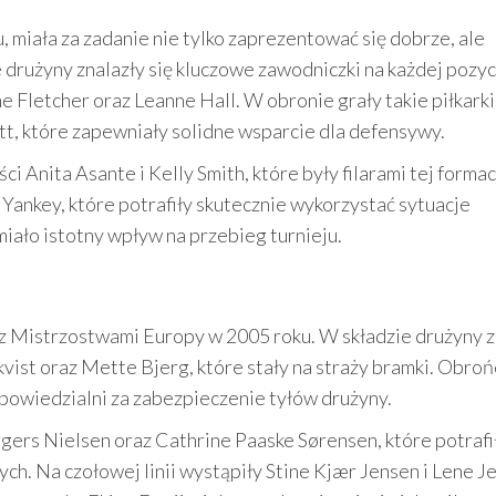
, miała za zadanie nie tylko zaprezentować się dobrze, ale
drużyny znalazły się kluczowe zawodniczki na każdej pozyc
Fletcher oraz Leanne Hall. W obronie grały takie piłkarki
ott, które zapewniały solidne wsparcie dla defensywy.
 Anita Asante i Kelly Smith, które były filarami tej formac
 Yankey, które potrafiły skutecznie wykorzystać sytuacje
miało istotny wpływ na przebieg turnieju.
z Mistrzostwami Europy w 2005 roku. W składzie drużyny z
kvist oraz Mette Bjerg, które stały na straży bramki. Obroń
powiedzialni za zabezpieczenie tyłów drużyny.
ers Nielsen oraz Cathrine Paaske Sørensen, które potrafi
cych. Na czołowej linii wystąpiły Stine Kjær Jensen i Lene J