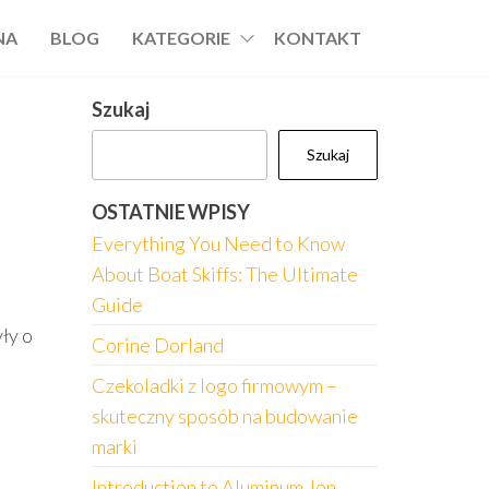
NA
BLOG
KATEGORIE
KONTAKT
Szukaj
Szukaj
OSTATNIE WPISY
Everything You Need to Know
About Boat Skiffs: The Ultimate
Guide
ły o
Corine Dorland
Czekoladki z logo firmowym –
skuteczny sposób na budowanie
marki
Introduction to Aluminum Jon