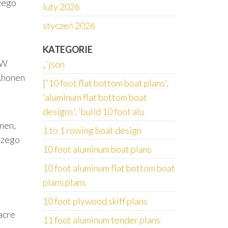
szego
luty 2026
styczeń 2026
KATEGORIE
 W
„`json
 Ahonen
['10 foot flat bottom boat plans',
'aluminum flat bottom boat
designs', 'build 10 foot alu
onen,
1 to 1 rowing boat design
pszego
10 foot aluminum boat plans
10 foot aluminum flat bottom boat
plans plans
10 foot plywood skiff plans
acre
11 foot aluminum tender plans