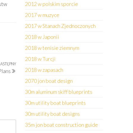
stw
2012 w polskim sporcie
2017 w muzyce
2017 w Stanach Zjednoczonych
2018 w Japonii
2018 w tenisie ziemnym
2018 w Turcji
ASTĘPNY
Następny
2018 w zapasach
Plans
wpis
2070 jon boat design
30m aluminum skiff blueprints
30m utility boat blueprints
30m utility boat designs
35m jon boat construction guide