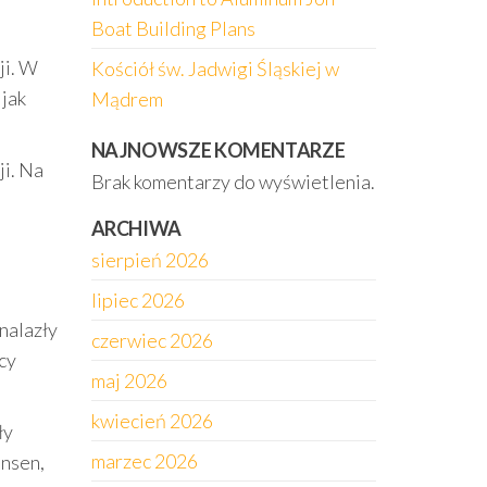
Boat Building Plans
ji. W
Kościół św. Jadwigi Śląskiej w
 jak
Mądrem
NAJNOWSZE KOMENTARZE
ji. Na
Brak komentarzy do wyświetlenia.
ARCHIWA
sierpień 2026
lipiec 2026
nalazły
czerwiec 2026
cy
maj 2026
kwiecień 2026
ły
marzec 2026
ensen,