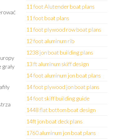
11 foot Alutender boat plans
perować
11 foot boat plans
11 foot plywood row boat plans
12 foot aluminum rib
1238 jon boat building plans
Europy
13 ft aluminum skiff design
 grały
14 foot aluminum jon boat plans
afiły
14 foot plywood jon boat plans
14 foot skiff building guide
strza
1448 flat bottom boat design
14ft jon boat deck plans
1760 aluminum jon boat plans