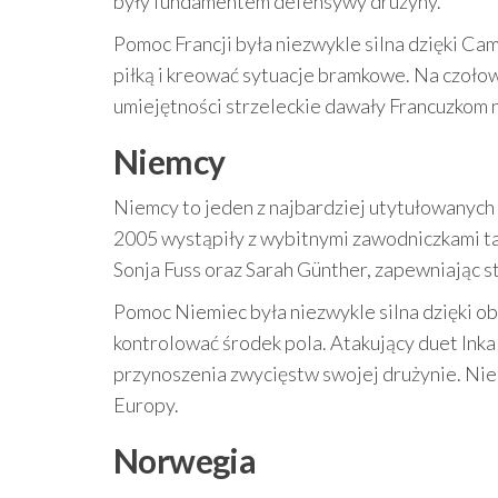
były fundamentem defensywy drużyny.
Pomoc Francji była niezwykle silna dzięki Ca
piłką i kreować sytuacje bramkowe. Na czołow
umiejętności strzeleckie dawały Francuzkom n
Niemcy
Niemcy to jeden z najbardziej utytułowanych 
2005 wystąpiły z wybitnymi zawodniczkami ta
Sonja Fuss oraz Sarah Günther, zapewniając s
Pomoc Niemiec była niezwykle silna dzięki ob
kontrolować środek pola. Atakujący duet Inka 
przynoszenia zwycięstw swojej drużynie. Nie
Europy.
Norwegia