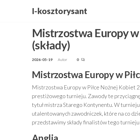
Przejdź
I-kosztorysant
do
treści
Mistrzostwa Europy w 
(składy)
2026-05-19
Autor
0
Mistrzostwa Europy w Piłc
Mistrzostwa Europy w Piłce Nożnej Kobiet 200
prestiżowego turnieju. Zawody te przyciągnęł
tytuł mistrza Starego Kontynentu. W turnieju 
utalentowanych zawodniczek, które na co dzie
przedstawimy składy finalistów tego turnieju 
Anglia