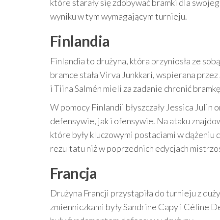
które starały się zdobywać bramki dla swojego
wyniku w tym wymagającym turnieju.
Finlandia
Finlandia to drużyna, która przyniosła ze so
bramce stała Virva Junkkari, wspierana prze
i Tiina Salmén mieli za zadanie chronić bram
W pomocy Finlandii błyszczały Jessica Julin
defensywie, jak i ofensywie. Na ataku znajdow
które były kluczowymi postaciami w dążeniu d
rezultatu niż w poprzednich edycjach mistrzo
Francja
Drużyna Francji przystąpiła do turnieju z duż
zmienniczkami były Sandrine Capy i Céline D