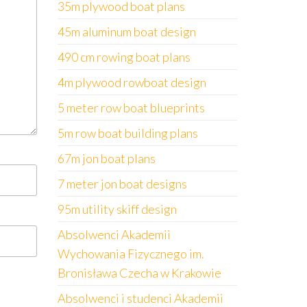
35m plywood boat plans
45m aluminum boat design
490 cm rowing boat plans
4m plywood rowboat design
5 meter row boat blueprints
5m row boat building plans
67m jon boat plans
7 meter jon boat designs
95m utility skiff design
Absolwenci Akademii
Wychowania Fizycznego im.
Bronisława Czecha w Krakowie
Absolwenci i studenci Akademii