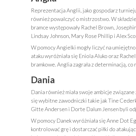
Reprezentacja Anglii, jako gospodarz turnieju
również powalczyć o mistrzostwo. W składzie 
bramce występowały Rachel Brown, Josephine 
Lindsay Johnson, Mary Rose Phillip i Alex Sc
W pomocy Angielki mogły liczyć na umiejętności
ataku wyróżniała się Eniola Aluko oraz Rachel
bramkowe. Anglia zagrała z determinacją, co 
Dania
Dania również miała swoje ambicje związane 
się wybitne zawodniczki takie jak Tine Ceder
Gitte Andersen i Dorte Dalum Jensen byli od
W pomocy Danek wyróżniała się Anne Dot Egg
kontrolować grę i dostarczać piłki do atakują