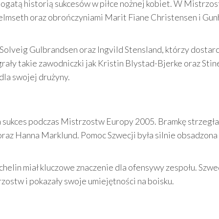
bogatą historią sukcesów w piłce nożnej kobiet. W Mistrzo
elmseth oraz obrończyniami Marit Fiane Christensen i Gun
olveig Gulbrandsen oraz Ingvild Stensland, którzy dostarc
ały takie zawodniczki jak Kristin Blystad-Bjerke oraz Stin
dla swojej drużyny.
na sukces podczas Mistrzostw Europy 2005. Bramkę strzegł
oraz Hanna Marklund. Pomoc Szwecji była silnie obsadzona 
chelin miał kluczowe znaczenie dla ofensywy zespołu. Szwe
zostw i pokazały swoje umiejętności na boisku.