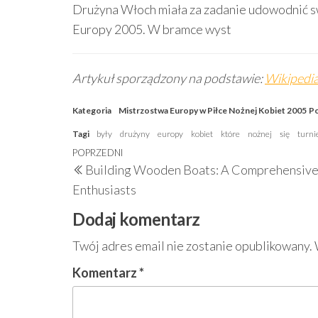
Drużyna Włoch miała za zadanie udowodnić 
Europy 2005. W bramce wyst
Artykuł sporządzony na podstawie:
Wikipedia
Kategoria
Mistrzostwa Europy w Piłce Nożnej Kobiet 2005
Po
Tagi
były
drużyny
europy
kobiet
które
nożnej
się
turni
Nawigacja
Poprzedni
POPRZEDNI
Building Wooden Boats: A Comprehensive
wpisu
wpis
Enthusiasts
Dodaj komentarz
Twój adres email nie zostanie opublikowany.
Komentarz
*