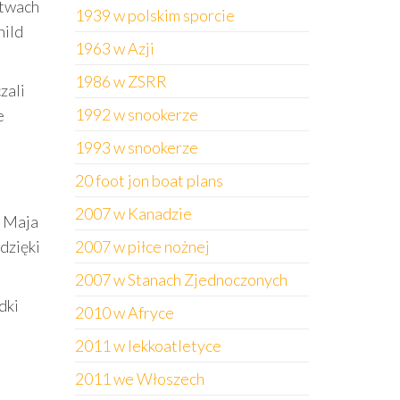
stwach
1939 w polskim sporcie
hild
1963 w Azji
1986 w ZSRR
zali
1992 w snookerze
e
1993 w snookerze
20 foot jon boat plans
2007 w Kanadzie
a Maja
dzięki
2007 w piłce nożnej
2007 w Stanach Zjednoczonych
dki
2010 w Afryce
2011 w lekkoatletyce
2011 we Włoszech