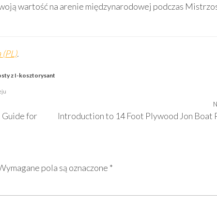
swoją wartość na arenie międzynarodowej podczas Mistrzo
 (PL)
.
sty z I-kosztorysant
eju
N
 Guide for
Introduction to 14 Foot Plywood Jon Boat 
Wymagane pola są oznaczone
*