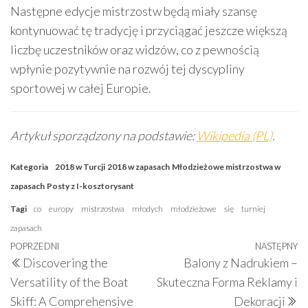
Następne edycje mistrzostw będą miały szansę
kontynuować tę tradycję i przyciągać jeszcze większą
liczbę uczestników oraz widzów, co z pewnością
wpłynie pozytywnie na rozwój tej dyscypliny
sportowej w całej Europie.
Artykuł sporządzony na podstawie:
Wikipedia (PL)
.
Kategoria
2018 w Turcji
2018 w zapasach
Młodzieżowe mistrzostwa w
zapasach
Posty z I-kosztorysant
Tagi
co
europy
mistrzostwa
młodych
młodzieżowe
się
turniej
zapasach
Nawigacja
Poprzedni
POPRZEDNI
NASTĘPNY
N
Discovering the
Balony z Nadrukiem –
wpisu
wpis
w
Versatility of the Boat
Skuteczna Forma Reklamy i
Skiff: A Comprehensive
Dekoracji