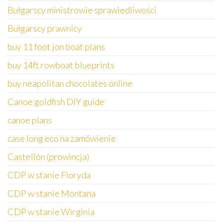
Bułgarscy ministrowie sprawiedliwości
Bułgarscy prawnicy
buy 11 foot jon boat plans
buy 14ft rowboat blueprints
buy neapolitan chocolates online
Canoe goldfish DIY guide
canoe plans
case long eco na zamówienie
Castellón (prowincja)
CDP w stanie Floryda
CDP w stanie Montana
CDP w stanie Wirginia